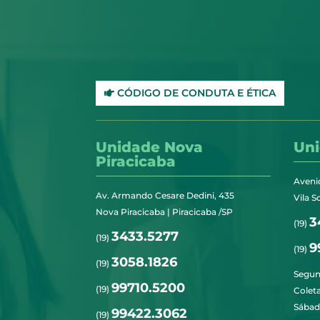
CÓDIGO DE CONDUTA E ÉTICA
Unidade Nova
Uni
Piracicaba
Aveni
Av. Armando Cesare Dedini, 435
Vila S
Nova Piracicaba | Piracicaba /SP
3
(19)
3433.5277
(19)
9
(19)
3058.1826
(19)
Segun
99710.5200
(19)
Colet
Sábad
99422.3062
(19)